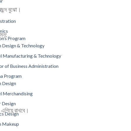
or
পছন্দ বুঝো।
y
stration
mics
েমন:
on’s Program
n Design & Technology
l Manufacturing & Technology
or of Business Administration
ma Program
n Design
l Merchandising
r Design
ে এগিয়ে রাখবে।
cs Design
on Makeup