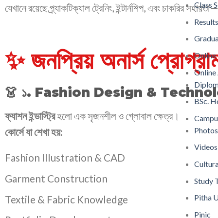
Class 
যেখানে রয়েছে প্র্যাকটিক্যাল ট্রেনিং, ইন্টার্নশিপ, এবং চাকরির সহায়তা
Result
Gradu
✨ জনপ্রিয় অনার্স প্রোগ্রাম
Online
Online
Diplom
👗 ১. Fashion Design & Techno
BSc. H
ফ্যাশন ইন্ডাস্ট্রি
হলো এক সৃজনশীল ও গ্লোবাল ক্ষেত্র।
Campu
কোর্সে যা শেখা হয়:
Photo
Videos
Fashion Illustration & CAD
Cultur
Garment Construction
Study 
Pitha 
Textile & Fabric Knowledge
Pinic