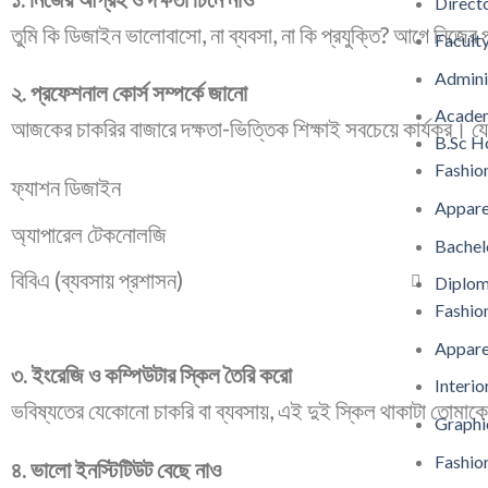
Direct
তুমি কি ডিজাইন ভালোবাসো, না ব্যবসা, না কি প্রযুক্তি? আগে নিজের 
Facult
Admini
২. প্রফেশনাল কোর্স সম্পর্কে জানো
Acade
আজকের চাকরির বাজারে দক্ষতা-ভিত্তিক শিক্ষাই সবচেয়ে কার্যকর। য
B.Sc H
Fashio
ফ্যাশন ডিজাইন
Appare
অ্যাপারেল টেকনোলজি
Bachel
বিবিএ (ব্যবসায় প্রশাসন)
Diplo
Fashio
Appare
৩. ইংরেজি ও কম্পিউটার স্কিল তৈরি করো
Interio
ভবিষ্যতের যেকোনো চাকরি বা ব্যবসায়, এই দুই স্কিল থাকাটা তোমাক
Graphi
Fashi
৪. ভালো ইনস্টিটিউট বেছে নাও