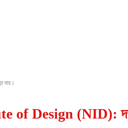
গড়া যায়।
 of Design (NID): দক্ষত