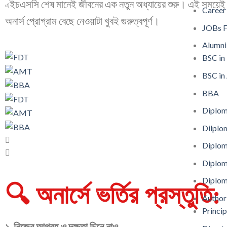
ইচএসসি শেষ মানেই জীবনের এক নতুন অধ্যায়ের শুরু। এই সময়েই নেয়
এ
Career
অনার্স প্রোগ্রাম বেছে নেওয়াটা খুবই গুরুত্বপূর্ণ।
JOBs F
Alumni
BSC in
BSC i
BBA
Diplom
Dilplo
Diplo
Diplom
Diplom
🔍 অনার্সে ভর্তির প্রস্তুত
Author
Princip
১. নিজের আগ্রহ ও দক্ষতা চিনে নাও