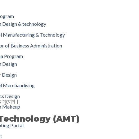
rogram
n Design & technology
l Manufacturing & Technology
or of Business Administration
ma Program
n Design
r Design
l Merchandising
cs Design
জের সুযোগ।
on Makeup
 Technology (AMT)
ting Portal
t