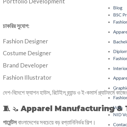
Portfolio Development
Blog
BSC P
Fashio
চাকরির সুযোগ:
Appare
Fashion Designer
Bachel
Diplo
Costume Designer
Fashio
Brand Developer
Interio
Fashion Illustrator
Appare
Graphi
দেশ-বিদেশে ফ্যাশন হাউস, রিটেইল ব্র্যান্ড ও ই-কমার্স প্ল্যাটফর্মে কা
Fashi
🧵 ২. Apparel Manufacturing &
Vote
NID Vo
গার্মেন্টস
বাংলাদেশের সবচেয়ে বড় রপ্তানিনির্ভর শিল্প।
Contac