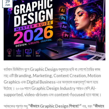
29
Jun
বর্তমান ডিজিটাল যুগে Graphic Design শুধুমাত্র ছবি বা লোগো তৈরির কাজ
নয়; এটি Branding, Marketing, Content Creation, Motion
Graphics এবং Digital Business-এর অন্যতম গুরুত্বপূর্ণ অংশ হয়ে
উঠেছে। ২০২৬ সালে Graphic Design Industry আরও বেশি AI-
supported, video-driven এবং content-focused হতে যাচ্ছে।
আজকের প্রশ্ন শুধু
“কীভাবে Graphic Design শিখবো?”
নয়, বরং
“কীভাবে