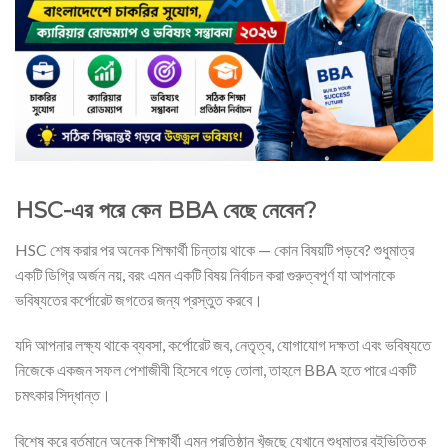
HSC-এর পরে কেন BBA বেছে নেবেন?
HSC শেষ করার পর অনেক শিক্ষার্থী চিন্তায় থাকে — কোন বিষয়টি পড়বে? শুধুমাত্র
একটি ডিগ্রি অর্জন নয়, বরং এমন একটি বিষয় নির্বাচন করা গুরুত্বপূর্ণ যা আপনাকে
ভবিষ্যতের কর্পোরেট জগতের জন্য প্রস্তুত করবে।
যদি আপনার লক্ষ্য থাকে ব্যবসা, কর্পোরেট জব, নেতৃত্ব, যোগাযোগ দক্ষতা এবং ভবিষ্যতে
নিজেকে একজন সফল পেশাজীবী হিসেবে গড়ে তোলা, তাহলে BBA হতে পারে একটি
চমৎকার সিদ্ধান্ত।
বিশেষ করে বর্তমানে অনেক শিক্ষার্থী এমন প্রতিষ্ঠান খুঁজছে যেখানে শুধুমাত্র বইভিত্তিক