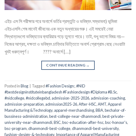
এইচ এস সি পরীক্ষার পরে অনার্সে ভর্তির প্রস্তুতি ও ভবিষ্যৎ সম্ভাবনা) ভূমিকা
এইচএসসি শেষ মানেই জীবনের এক নতুন অধ্যায়ের শুরু। এই সময়েই নেয়া
সিদ্ধান্তগুলো ভবিষ্যতের ক্যারিয়ার গড়ে তুলতে পারে। তাই, শুধু ভালো বিষয় নয়—
নিজের আগ্রহ, দক্ষতা ও ভবিষ্যৎ চাহিদার ভিত্তিতে অনার্স প্রোগ্রাম বেছে নেওয়াটা
খুবই গুরুত্বপূর্ণ। ???? অনার্সে […]
CONTINUE READING
→
Posted in
Blog
|
Tagged
#Fashion Design:
,
#NID
#bestdesigninstituteinbangladesh #Fashiondesign #Diploma #B.Sc
,
#nidcollege
,
#nidcollegebd
,
admission-2025-2026
,
admission-coaching
,
admission-preparation
,
admission2025-26
,
After-HSC
,
AMT
,
Apparel
Manufacturing &Technology
,
apparel-merchandising
,
BBA
,
bechalor-of-
bussiness-administration
,
best-college-near-dhanmondi
,
best-private-
university-near-dhanmondi
,
BSC
,
bsc-education-after-hsc
,
bsc-honour's
,
bsc-program
,
dhanmondi-best-college
,
dhanmondi-best-university
,
fashion-design-&-technology
,
Importance of Apparel Manufacturing