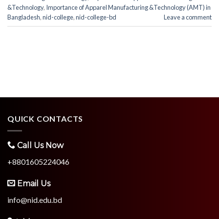
&Technology
,
Importance of Apparel Manufacturing &Technology (AMT) in
Bangladesh
,
nid-college
,
nid-college-bd
Leave a comment
QUICK CONTACTS
Call Us Now
+8801605224046
Email Us
info@nid.edu.bd