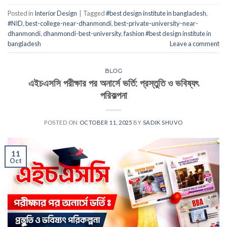
Posted in
Interior Design
|
Tagged
#best design institute in bangladesh
,
#NID
,
best-college-near-dhanmondi
,
best-private-university-near-
dhanmondi
,
dhanmondi-best-university
,
fashion #best design institute in
bangladesh
Leave a comment
BLOG
এইচএসসি পরীক্ষার পর অনার্সে ভর্তি: প্রস্তুতি ও ভবিষ্যৎ
পরিকল্পনা
POSTED ON
OCTOBER 11, 2025
BY
SADIK SHUVO
11
Oct