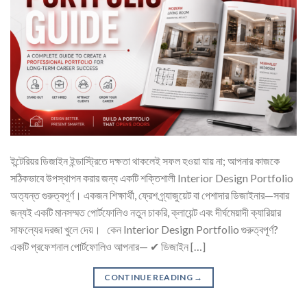
ইন্টেরিয়র ডিজাইন ইন্ডাস্ট্রিতে দক্ষতা থাকলেই সফল হওয়া যায় না; আপনার কাজকে
সঠিকভাবে উপস্থাপন করার জন্য একটি শক্তিশালী Interior Design Portfolio
অত্যন্ত গুরুত্বপূর্ণ। একজন শিক্ষার্থী, ফ্রেশ গ্র্যাজুয়েট বা পেশাদার ডিজাইনার—সবার
জন্যই একটি মানসম্মত পোর্টফোলিও নতুন চাকরি, ক্লায়েন্ট এবং দীর্ঘমেয়াদী ক্যারিয়ার
সাফল্যের দরজা খুলে দেয়। কেন Interior Design Portfolio গুরুত্বপূর্ণ?
একটি প্রফেশনাল পোর্টফোলিও আপনার— ✔ ডিজাইন […]
CONTINUE READING
→